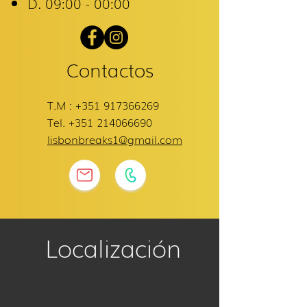
​D. 09:00 - 00:00
Contactos
T.M :
+351 917366269
Tel.
+351 214066690
lisbonbreaks1@gmail.com
Localización